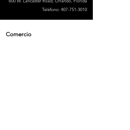
600 W. Lancaster Road, Orlando, Florida
Teléfono:
407-751-3010
Comercio
Nuevo
Mujer
Hombres
Nuestra tienda
Sobre nosotros
Suscribir
Preguntas más frecuentes
Términos y condiciones
Política de la tienda