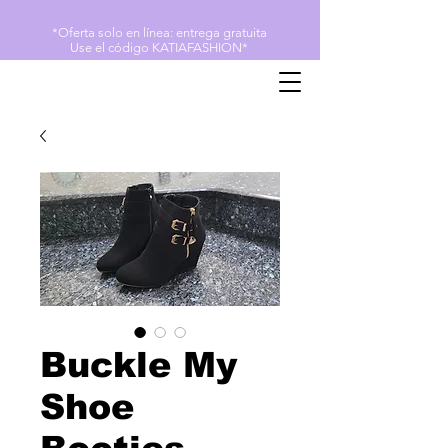
*Oferta solo en línea: entrega gratuita
Use el código KATIAFASHION*
Buckle My
Shoe