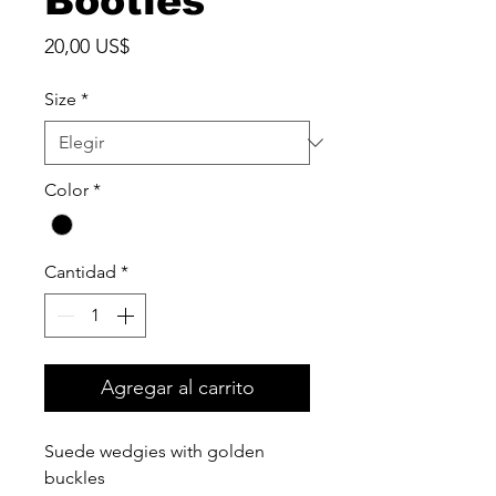
Booties
Precio
20,00 US$
Size
*
Color
*
Cantidad
*
Agregar al carrito
Suede wedgies with golden
buckles