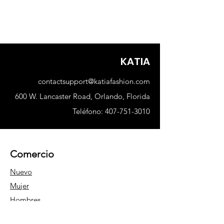
KATIA
contactsupport@katiafashion.com
600 W. Lancaster Road, Orlando, Florida
Teléfono:
407-751-3010
Comercio
Nuevo
Mujer
Hombres