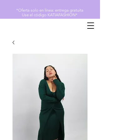
*Oferta solo en línea: entrega gratuita
Use el código KATIAFASHION*