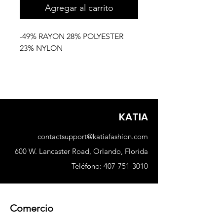
Agregar al carrito
-49% RAYON 28% POLYESTER
23% NYLON
KATIA
contactsupport@katiafashion.com
600 W. Lancaster Road, Orlando, Florida
Teléfono:
407-751-3010
Comercio