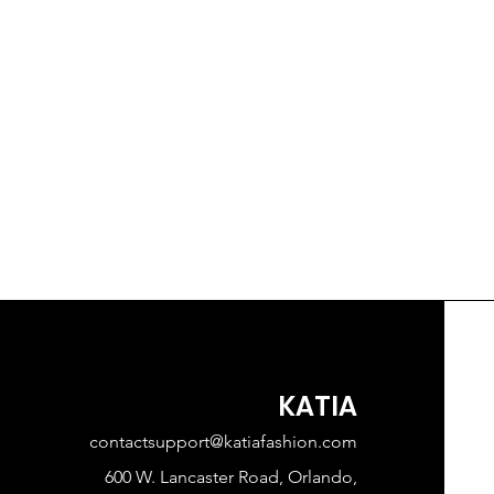
KATIA
contactsupport@katiafashion.com
600 W. Lancaster Road, Orlando,