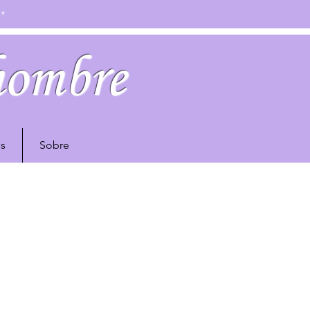
N*
hombre
s
Sobre