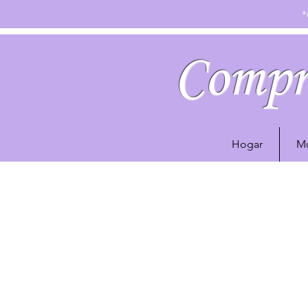
*
Compr
Hogar
Mu