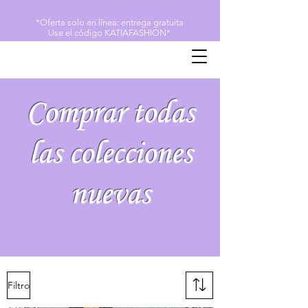
*Oferta solo en línea: entrega gratuita
Use el código KATIAFASHION*
Comprar todas
las colecciones
nuevas
Filtro