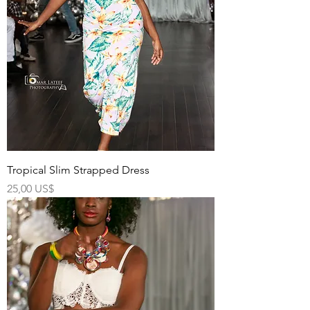
Tropical Slim Strapped Dress
Precio
25,00 US$