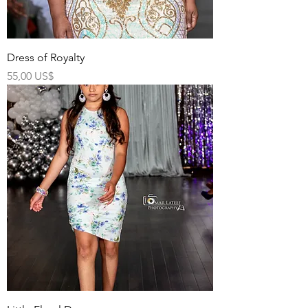
Dress of Royalty
Precio
55,00 US$