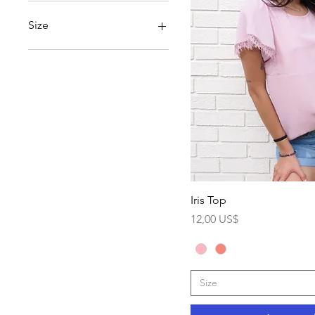
Size
Large
Medium
Small
Vista r
Iris Top
Precio
12,00 US$
Size