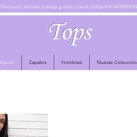
Oferta solo en línea: entrega gratuita Use el código KATIAFASHIO
Tops
ujeres
Zapatos
Hombres
Nuevas Coleccion