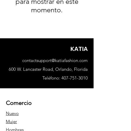
para mostrar en este
momento.
KATIA
contactsupport@katiafashion.com
600 W. Lancaster Road, Orlando, Florida
Teléfono:
407-751-3010
Comercio
Nuevo
Mujer
Hombres