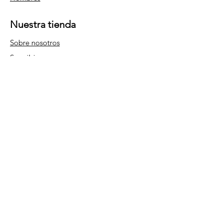
Nuestra tienda
Sobre nosotros
Suscribir
Preguntas más frecuentes
Términos y condiciones
Política de la tienda
Envío y devoluciones
Métodos de pago
© 2023 por
TheeGIRLBrand
.